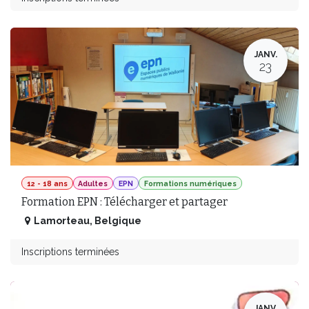
JANV.
23
12 - 18 ans
Adultes
EPN
Formations numériques
Formation EPN : Télécharger et partager
Lamorteau
,
Belgique
Inscriptions terminées
JANV.