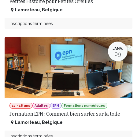
Petites Histoire pour Petites Oreilles
Lamorteau
,
Belgique
Inscriptions terminées
JANV.
09
12 - 18 ans
Adultes
EPN
Formations numériques
Formation EPN : Comment bien surfer sur la toile
Lamorteau
,
Belgique
Inscriptions terminées