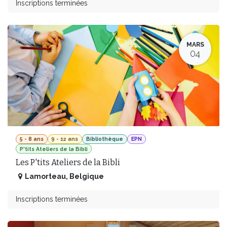
Inscriptions terminées
MARS
04
5 - 8 ans
9 - 12 ans
Bibliothèque
EPN
P'tits Ateliers de la Bibli
Les P'tits Ateliers de la Bibli
Lamorteau
,
Belgique
Inscriptions terminées