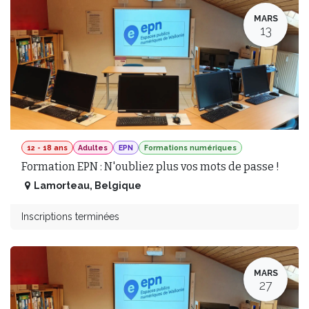
MARS
13
12 - 18 ans
Adultes
EPN
Formations numériques
Formation EPN : N'oubliez plus vos mots de passe !
Lamorteau
,
Belgique
Inscriptions terminées
MARS
27