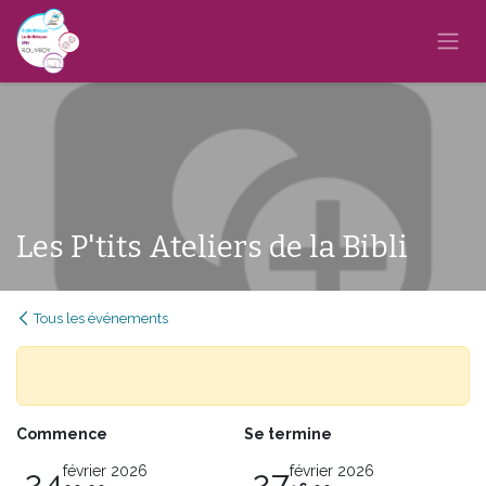
Se rendre au contenu
Les P'tits Ateliers de la Bibli
Tous les événements
Commence
Se termine
février 2026
février 2026
24
27