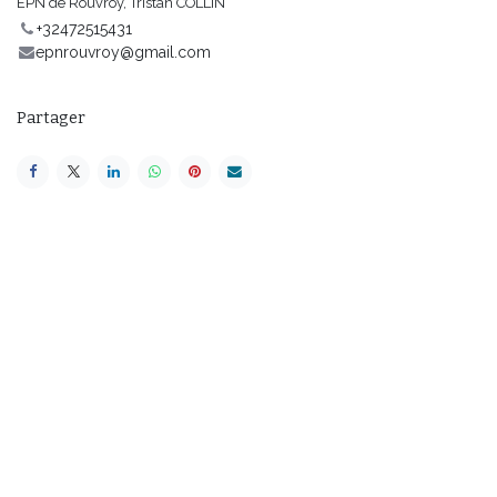
EPN de Rouvroy, Tristan COLLIN
+32472515431
epnrouvroy@gmail.com
Partager