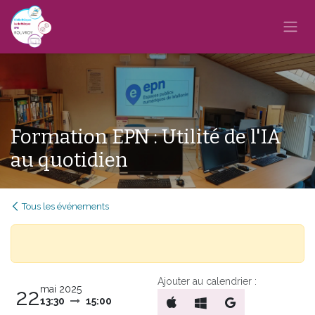
Se rendre au contenu
Formation EPN : Utilité de l'IA
au quotidien
Tous les événements
Ajouter au calendrier :
mai 2025
22
13:30
15:00